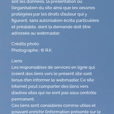
soit les données, la présentation ou
l’organisation du site ainsi que les oeuvres
protégées par les droits d’auteur qui y
figurent, sans autorisation écrite particulière
et préalable, dont la demande doit être
adressée au webmaster.
Crédits photo
Photographe : © R.K
Liens
Les responsables de services en ligne qui
créent des liens vers le présent site sont
tenus d’en informer le webmaster. Ce site
Internet peut comporter des liens vers
d’autres sites qui ne sont pas sous contrôle
permanent.
Ces liens sont considérés comme utiles et
pouvant enrichir l’information présente sur le