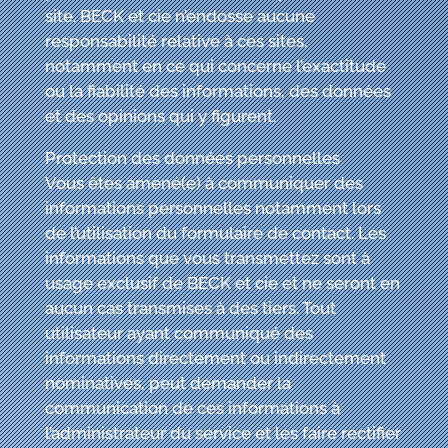
site. BECK
et cie
n’endosse aucune
responsabilité relative à ces sites,
notamment en ce qui concerne l’exactitude
ou la fiabilité des informations, des données
et des opinions qui y figurent.
Protection des données personnelles
Vous êtes amené(e) à communiquer des
informations personnelles notamment lors
de l’utilisation du formulaire de contact. Les
informations que vous transmettez sont à
usage exclusif de BECK
et cie
et ne seront en
aucun cas transmises à des tiers. Tout
utilisateur ayant communiqué des
informations directement ou indirectement
nominatives, peut demander la
communication de ces informations à
l’administrateur du service et les faire rectifier