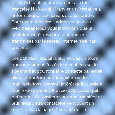
le cas échéant, conformément à la loi
française N 78-17 du 6 janvier 1978 relative à
l’informatique, aux fichiers et aux libertés.
Pour exercer ce droit, adressez-vous au
webmaster. Nous vous informons que la
confidentialité des correspondances
transmises par le réseau Internet n’est pas
garantie.
Les données recueillis auprès des visiteurs
qui auraient manifestés leur soutiens sur le
site internet pourront être contacté par email
afin de les informer d’actualités ou de
manifestations, servant l’intérêt qu’ils auraient
manifesté pour
BECK
et cie
et la cause qu’ils
défendent. Ces visiteurs pourront manifester
leur refus d’être contacté en envoyant un
message via la page “Contact” du site