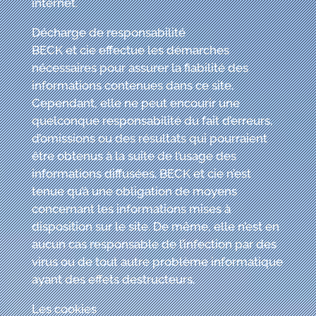
internet.
Décharge de responsabilité
BECK
et cie
effectue les démarches
nécessaires pour assurer la fiabilité des
informations contenues dans ce site.
Cependant, elle ne peut encourir une
quelconque responsabilité du fait d’erreurs,
d’omissions ou des résultats qui pourraient
être obtenus à la suite de l’usage des
informations diffusées.
BECK
et cie
n’est
tenue qu’à une obligation de moyens
concernant les informations mises à
disposition sur le site. De même, elle n’est en
aucun cas responsable de l’infection par des
virus ou de tout autre problème informatique
ayant des effets destructeurs.
Les cookies