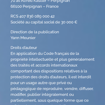
70 av Alfred Kastler – Perpignan
66100 Perpignan – France
RCS 407 836 089 000 42
Société au capital social de 30 000 €
Direction de la publication
Yann Meunier
Droits d’auteur
En application du Code français de la
propriété intellectuelle et plus généralement
des traités et accords internationaux
comportant des dispositions relatives à la
protection des droits d’auteurs, il est interdit
pour un usage autre que privé ou
pédagogique de reproduire, vendre, diffuser,
modifier, publier intégralement ou
partiellement, sous quelque forme que ce