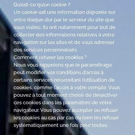
Qu’est-ce qu’un cookie ?
Un cookie est une information déposée sur
votre disque dur par le serveur du site que
vous visitez. Ils ont notamment pour but de
collecter des informations relatives à votre
navigation sur les sites et de vous adresser
des services personnalisés.
Comment refuser les cookies ?
Nous vous rappelons que le paramétrage
peut modifier vos conditions d’accès à
certains services nécessitant l’utilisation de
cookies, comme l’accès à votre compte. Vous
pouvez à tout moment choisir de désactiver
ces cookies dans les paramètres de votre
navigateur. Vous pouvez accepter ou refuser
les cookies au cas par cas ou bien les refuser
systématiquement une fois pour toutes.