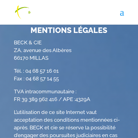
MENTIONS LÉGALES
BECK & CIE
ZA, avenue des Albères
66170 MILLAS
Tél. : 04 68 57 16 01
Fax : 04 68 57 14 55
TVA intracommunautaire :
FR 39 389 962 416 / APE :4329A
L’utilisation de ce site Internet vaut
acceptation des conditions mentionnées ci-
après. BECK
et cie
se réserve la possibilité
d’engager des poursuites judiciaires en cas