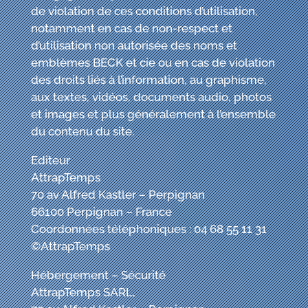
de violation de ces conditions d’utilisation,
notamment en cas de non-respect et
d’utilisation non autorisée des noms et
emblèmes BECK
et cie
ou en cas de violation
des droits liés à l’information, au graphisme,
aux textes, vidéos, documents audio, photos
et images et plus généralement à l’ensemble
du contenu du site.
Editeur
AttrapTemps
70 av Alfred Kastler – Perpignan
66100 Perpignan – France
Coordonnées téléphoniques : 04 68 55 11 31
©AttrapTemps
Hébergement – Sécurité
AttrapTemps SARL,